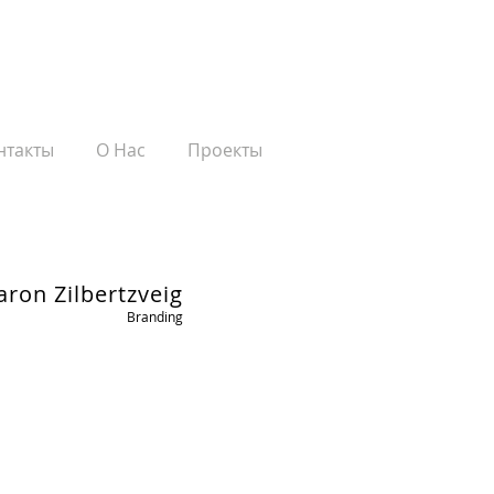
нтакты
О Нас
Проекты
aron Zilbertzveig
Branding